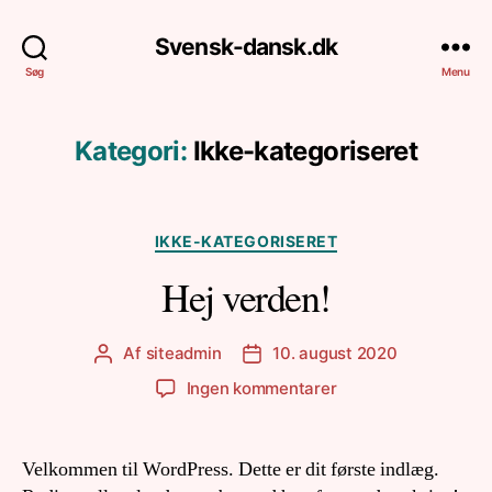
Svensk-dansk.dk
Søg
Menu
Kategori:
Ikke-kategoriseret
Kategorier
IKKE-KATEGORISERET
Hej verden!
Af
siteadmin
10. august 2020
Indlægsforfatter
Indlægsdato
til
Ingen kommentarer
Hej
verden!
Velkommen til WordPress. Dette er dit første indlæg.